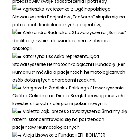
przedstawiły swoje spostrzeżenia i potrzeby:
Agnieszka Wołczenko z
Ogólnopolskiego
Stowarzyszenia
Pacjentów „EcoSerce”
skupiła się na
potrzebach kardiologicznych pacjentów,
Aleksandra Rudnicka z
Stowarzyszenia „Sanitas”
dzieliła się swoim doświadczeniem z obszaru
onkologii,
Katarzyna Lisowska reprezentująca
Stowarzyszenie
Hematoonkologiczni
i
Fundację „Per
Humanus”
mówiła o pacjentach hematologicznych i
osób dotkniętych chorobami rzadkimi,
Małgorzata Źródlak z
Polskiego Stowarzyszenia
Osób z Celiakią i na Diecie Bezglutenowej
poruszała
kwestie chorych z alergiami pokarmowymi,
Violetta Zajk, prezes Stowarzyszenia
3majmy się
razem
, skoncentrowała się na potrzebach
pacjentów reumatologicznych,
Alicja Lisowska z Fundacji EPI-BOHATER