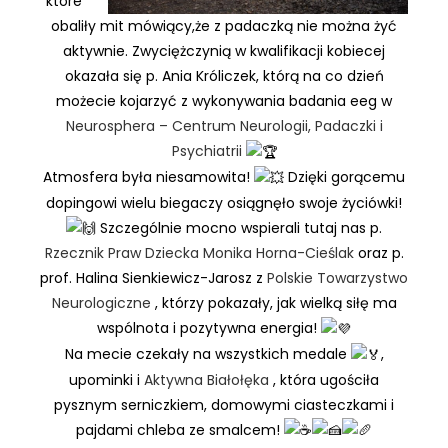
które
obaliły mit mówiący,że z padaczką nie można żyć
aktywnie. Zwyciężczynią w kwalifikacji kobiecej
okazała się p. Ania Króliczek, którą na co dzień
możecie kojarzyć z wykonywania badania eeg w
Neurosphera – Centrum Neurologii, Padaczki i
Psychiatrii
Atmosfera była niesamowita!
Dzięki gorącemu
dopingowi wielu biegaczy osiągnęło swoje życiówki!
Szczególnie mocno wspierali tutaj nas p.
Rzecznik Praw Dziecka Monika Horna-Cieślak
oraz p.
prof. Halina Sienkiewicz-Jarosz z
Polskie Towarzystwo
Neurologiczne
, którzy pokazały, jak wielką siłę ma
wspólnota i pozytywna energia!
Na mecie czekały na wszystkich medale
,
upominki i
Aktywna Białołęka
, która ugościła
pysznym serniczkiem, domowymi ciasteczkami i
pajdami chleba ze smalcem!