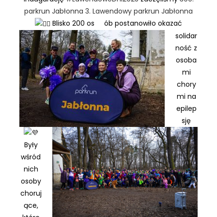
parkrun Jabłonna 3. Lawendowy parkrun Jabłonna
Blisko 200 os
ób postanowiło okazać
solidar
ność z
osoba
mi
chory
mi na
epilep
sję
Były
wśród
nich
osoby
choruj
ące,