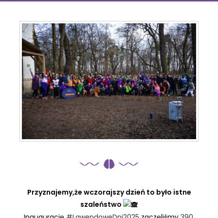
Przyznajemy,że wczorajszy dzień to było istne
szaleństwo
Inaugurację
#LawendoweDni2025
zaczęliśmy
390.