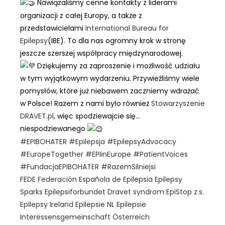
Nawiązaliśmy cenne kontakty z liderami
organizacji z całej Europy, a także z
przedstawicielami
International Bureau for
Epilepsy
(IBE). To dla nas ogromny krok w stronę
jeszcze szerszej współpracy międzynarodowej.
Dziękujemy za zaproszenie i możliwość udziału
w tym wyjątkowym wydarzeniu. Przywieźliśmy wiele
pomysłów, które już niebawem zaczniemy wdrażać
w Polsce! Razem z nami było również
Stowarzyszenie
DRAVET.pl
, więc spodziewajcie się…
niespodziewanego
#EPIBOHATER
#Epilepsja
#EpilepsyAdvocacy
#EuropeTogether
#EPIinEurope
#PatientVoices
#FundacjaEPIBOHATER
#RazemSilniejsi
FEDE Federación Española de Epilepsia
Epilepsy
Sparks
Epilepsiforbundet Dravet syndrom
EpiStop z.s.
Epilepsy Ireland
Epilepsie NL
Epilepsie
Interessensgemeinschaft Österreich