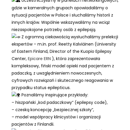
Uczestniczyliśmy w panelach networkingowych,
gdzie w kameralnych grupach opowiadaliśmy o
sytuacji pacjentów w Polsce i słuchaliśmy historii z
innych krajów. Wspólnie wskazywaliśmy na wciąż
niezaspokojone potrzeby osób z epilepsją.
Z ogromną ciekawością wysłuchaliśmy prelekcji
ekspertów – m.in. prof. Reetty Kalviäinen (University
of Eastern Finland, Director of the Kuopio Epilepsy
Center,
Epicare ERN
), która zaprezentowała
kompleksowy, fiński model opieki nad pacjentem z
padaczką, z uwzględnieniem nowoczesnych,
cyfrowych rozwiązań i skutecznego reagowania w
przypadku status epilepticus.
Poznaliśmy inspirujące przykłady:
– hiszpański „kod padaczkowy” (epilepsy code),
– czeską koncepcję „bezpiecznej szkoły”,
– model współpracy klinicystów i organizacji
pacjentów z Finlandii.