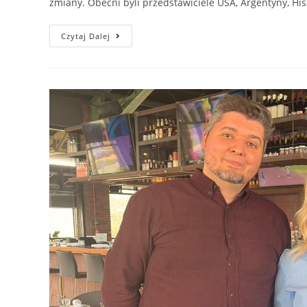
zmiany. Obecni byli przedstawiciele USA, Argentyny, Hiszp
Czytaj Dalej